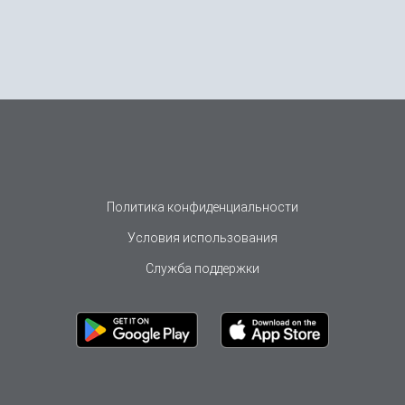
Политика конфиденциальности
Условия использования
Служба поддержки