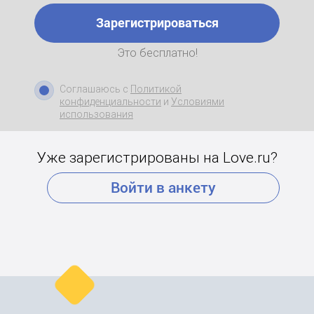
Зарегистрироваться
Это бесплатно!
Соглашаюсь с
Политикой
конфиденциальности
и
Условиями
использования
Уже зарегистрированы на Love.ru?
Войти в анкету