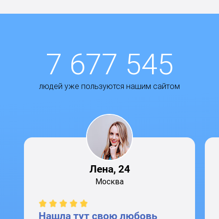
7 677 545
людей уже пользуются нашим сайтом
Лена, 24
Москва
Нашла тут свою любовь