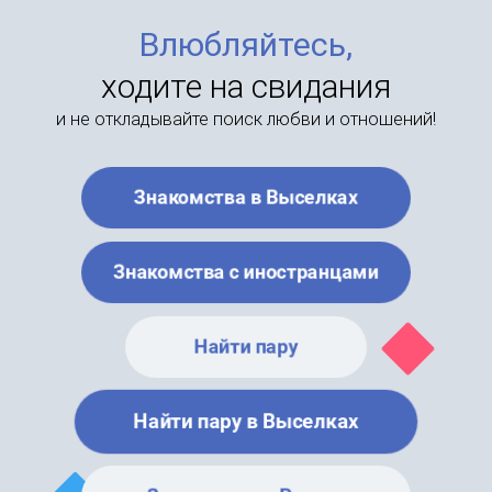
Влюбляйтесь,
ходите на свидания
и не откладывайте поиск любви и отношений!
Знакомства в Выселках
Знакомства с иностранцами
Найти пару
Найти пару в Выселках