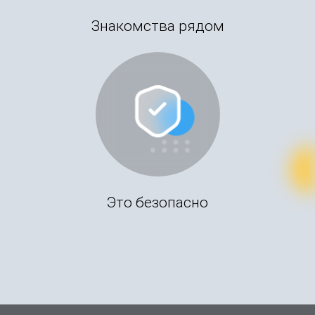
Знакомства рядом
Это безопасно