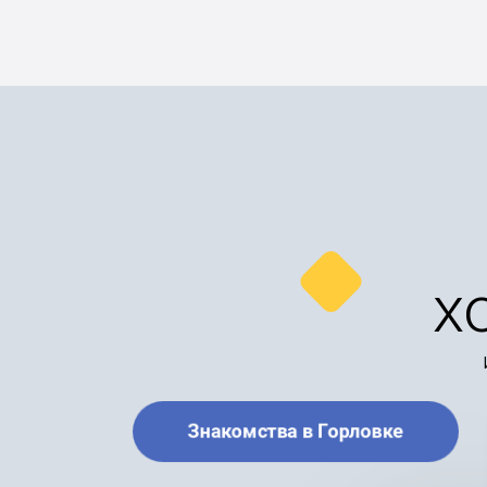
х
Знакомства в Горловке