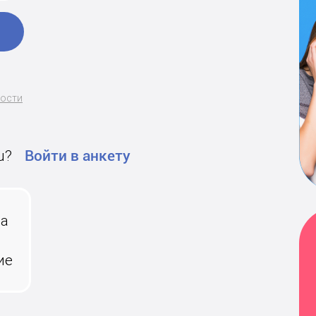
ности
u?
Войти в анкету
на
ие