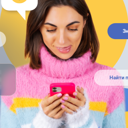
З
Найти п