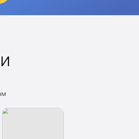
ки
ам