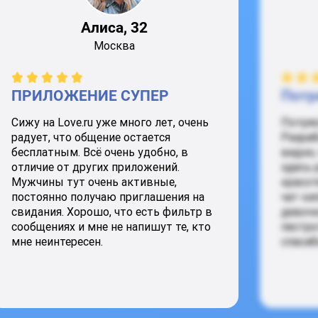
Алиса, 32
Москва
ПРИЛОЖЕНИЕ СУПЕР
Потр
Сижу на Love.ru уже много лет, очень
Потря
радует, что общение остается
Разраб
бесплатным. Всё очень удобно, в
видно,
отличие от других приложений.
здесь 
Мужчины тут очень активные,
красот
постоянно получаю приглашения на
чат ки
свидания. Хорошо, что есть фильтр в
девочк
сообщениях и мне не напишут те, кто
пестро
мне неинтересен.
спасиб