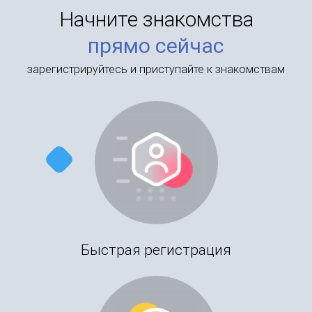
Начните знакомства
прямо сейчас
зарегистрируйтесь и приступайте к знакомствам
Быстрая регистрация