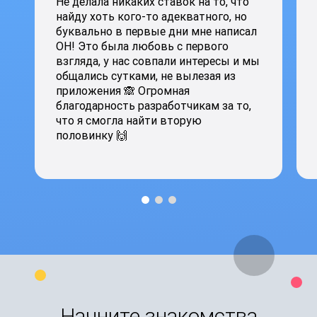
Не делала никаких ставок на то, что
найду хоть кого-то адекватного, но
буквально в первые дни мне написал
ОН! Это была любовь с первого
взгляда, у нас совпали интересы и мы
общались сутками, не вылезая из
приложения 🙈 Огромная
благодарность разработчикам за то,
что я смогла найти вторую
половинку 🙌
Начните знакомства