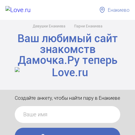
Енакиево
Девушки Енакиева
Парни Енакиева
Ваш любимый сайт
знакомств
Дамочка.Ру
теперь
Создайте анкету, чтобы найти пару в Енакиеве