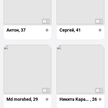
2
2
Антон
, 37
Сергей
, 41
2
2
Md morshed
, 29
Никита Каракуц
, 26