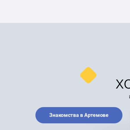
х
Знакомства в Артемове