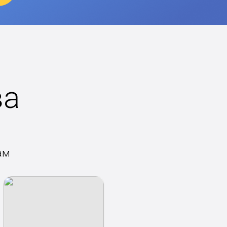
ва
ам