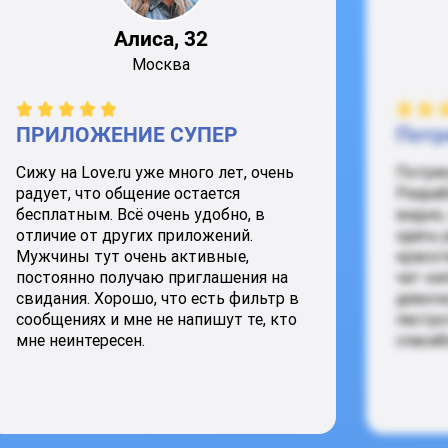
Алиса, 32
Москва
ПРИЛОЖЕНИЕ СУПЕР
Потр
Сижу на Love.ru уже много лет, очень
Потря
радует, что общение остается
Разраб
бесплатным. Всё очень удобно, в
видно,
отличие от других приложений.
здесь 
Мужчины тут очень активные,
красот
постоянно получаю приглашения на
чат ки
свидания. Хорошо, что есть фильтр в
девочк
сообщениях и мне не напишут те, кто
пестро
мне неинтересен.
спасиб