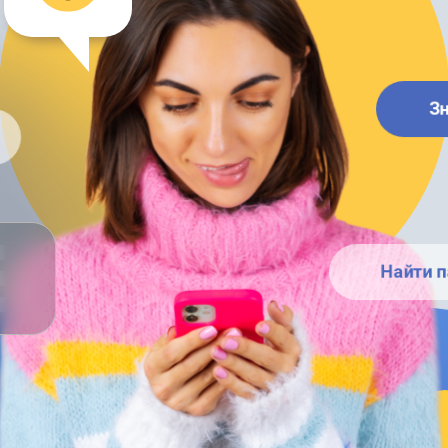
З
Найти п