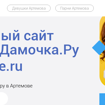
Девушки Артемова
Парни Артемова
ый сайт
Дамочка.Ру
ару в Артемове