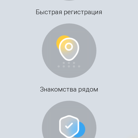
Быстрая регистрация
Знакомства рядом