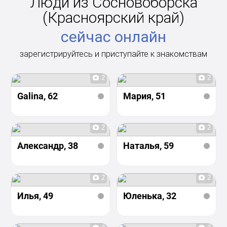
Люди из Сосновоборска
(Красноярский край)
сейчас онлайн
зарегистрируйтесь и приступайте к знакомствам
2
2
Galina
, 62
Мария
, 51
2
2
Александр
, 38
Наталья
, 59
2
2
Илья
, 49
Юленька
, 32