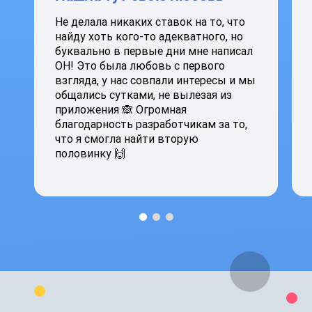
Не делала никаких ставок на то, что
найду хоть кого-то адекватного, но
буквально в первые дни мне написал
ОН! Это была любовь с первого
взгляда, у нас совпали интересы и мы
общались сутками, не вылезая из
приложения 🙈 Огромная
благодарность разработчикам за то,
что я смогла найти вторую
половинку 🙌