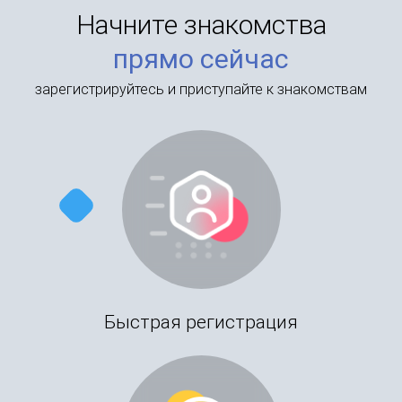
Начните знакомства
прямо сейчас
зарегистрируйтесь и приступайте к знакомствам
Быстрая регистрация