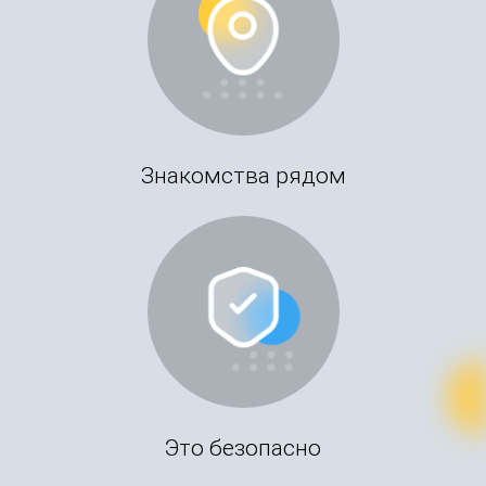
Знакомства рядом
Это безопасно