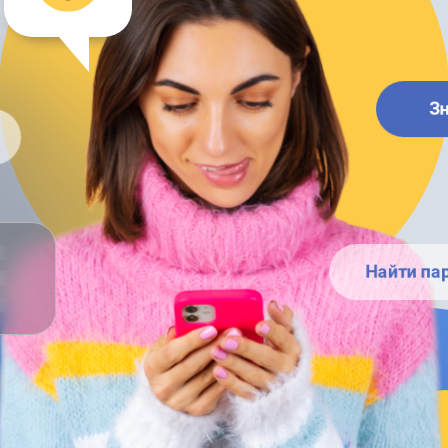
З
Найти па