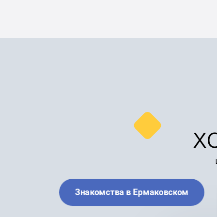
х
Знакомства в Ермаковском