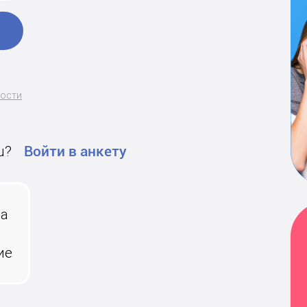
ности
u?
Войти в анкету
на
ие