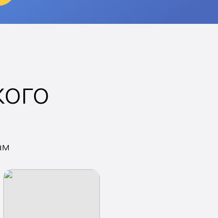
кого
ам