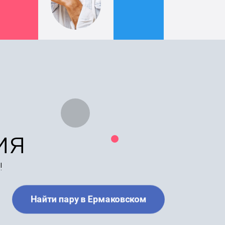
ия
!
Найти пару в Ермаковском