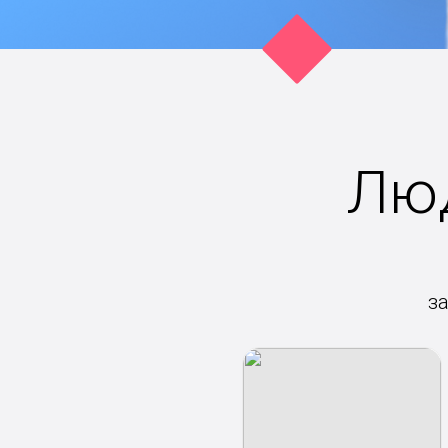
Люд
з