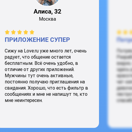
Алиса, 32
Москва
ПРИЛОЖЕНИЕ СУПЕР
Потр
Сижу на Love.ru уже много лет, очень
Потря
радует, что общение остается
Разраб
бесплатным. Всё очень удобно, в
видно,
отличие от других приложений.
здесь 
Мужчины тут очень активные,
красот
постоянно получаю приглашения на
чат ки
свидания. Хорошо, что есть фильтр в
девочк
сообщениях и мне не напишут те, кто
пестро
мне неинтересен.
спасиб