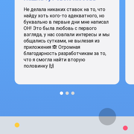
Не делала никаких ставок на то, что
найду хоть кого-то адекватного, но
буквально в первые дни мне написал
ОН! Это была любовь с первого
взгляда, у нас совпали интересы и мы
общались сутками, не вылезая из
приложения 🙈 Огромная
благодарность разработчикам за то,
что я смогла найти вторую
половинку 🙌