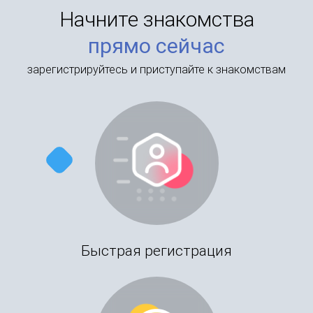
Начните знакомства
прямо сейчас
зарегистрируйтесь и приступайте к знакомствам
Быстрая регистрация