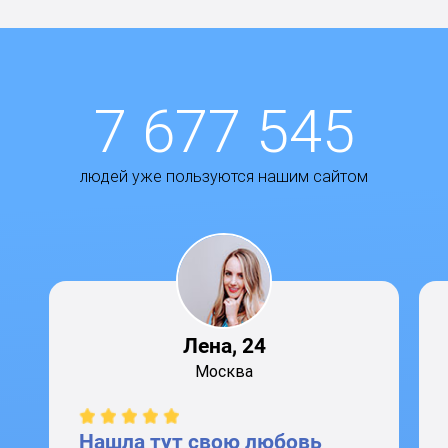
7 677 545
людей уже пользуются нашим сайтом
Лена, 24
Москва
Нашла тут свою любовь