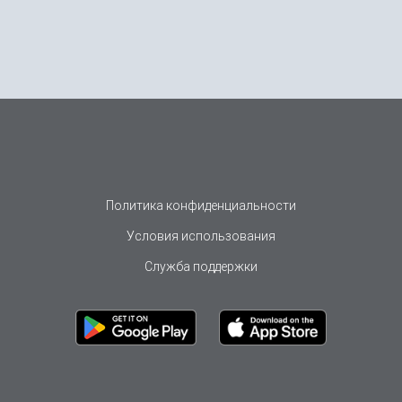
Политика конфиденциальности
Условия использования
Служба поддержки