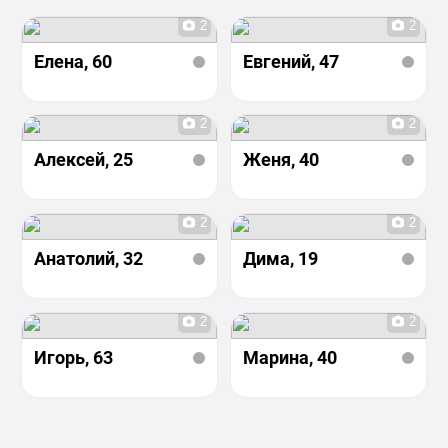
2
2
Елена
, 60
Евгений
, 47
2
2
Алексей
, 25
Женя
, 40
2
2
Анатолий
, 32
Дима
, 19
2
2
Игорь
, 63
Марина
, 40