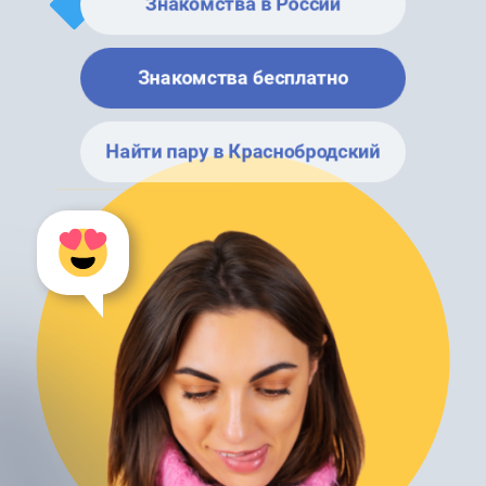
Знакомства в России
Знакомства бесплатно
Найти пару в Краснобродский