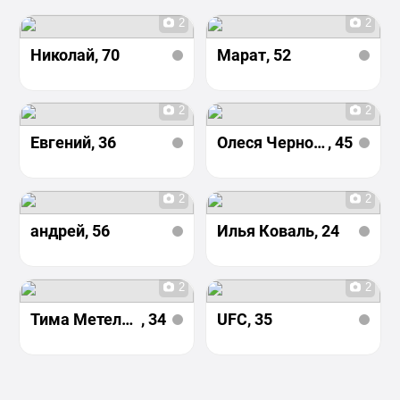
2
2
Николай
, 70
Марат
, 52
2
2
Евгений
, 36
Олеся Чернова
, 45
2
2
андрей
, 56
Илья Коваль
, 24
2
2
Тима Метельников
, 34
UFC
, 35