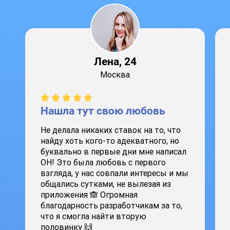
Лена, 24
Москва
Нашла тут свою любовь
Не делала никаких ставок на то, что
найду хоть кого-то адекватного, но
буквально в первые дни мне написал
ОН! Это была любовь с первого
взгляда, у нас совпали интересы и мы
общались сутками, не вылезая из
приложения 🙈 Огромная
благодарность разработчикам за то,
что я смогла найти вторую
половинку 🙌