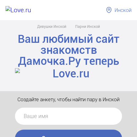
Инской
Девушки Инской
Парни Инской
Ваш любимый сайт
знакомств
Дамочка.Ру
теперь
Создайте анкету, чтобы найти пару в Инской