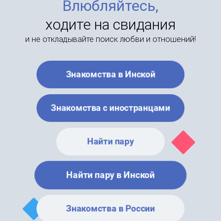
Влюбляйтесь,
ходите на свидания
и не откладывайте поиск любви и отношений!
Знакомства в Инской
Знакомства с иностранцами
Найти пару
Найти пару в Инской
Знакомства в России