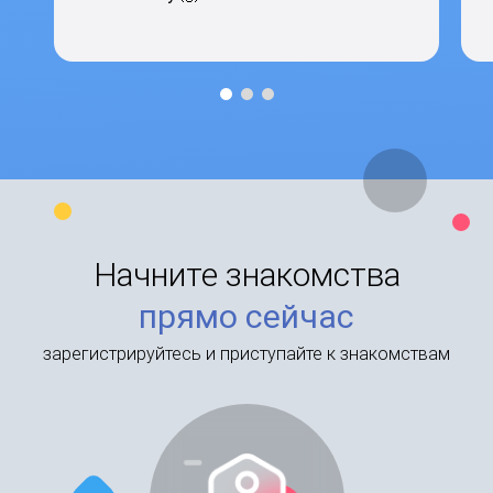
Начните знакомства
прямо сейчас
зарегистрируйтесь и приступайте к знакомствам