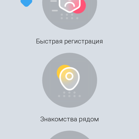
Быстрая регистрация
Знакомства рядом