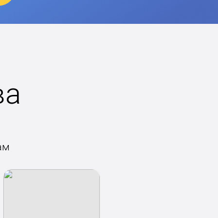
ва
ам