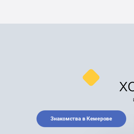
х
Знакомства в Кемерове