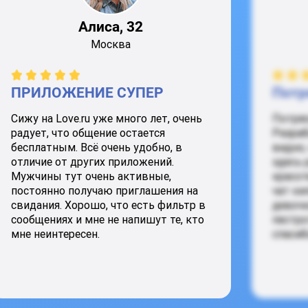
Алиса, 32
Москва
ПРИЛОЖЕНИЕ СУПЕР
Потр
Сижу на Love.ru уже много лет, очень
Потря
радует, что общение остается
Разраб
бесплатным. Всё очень удобно, в
видно,
отличие от других приложений.
здесь 
Мужчины тут очень активные,
красот
постоянно получаю приглашения на
чат ки
свидания. Хорошо, что есть фильтр в
девочк
сообщениях и мне не напишут те, кто
пестро
мне неинтересен.
спасиб