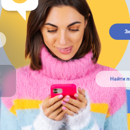
З
Найти п