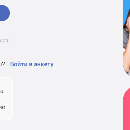
ности
u?
Войти в анкету
на
ие