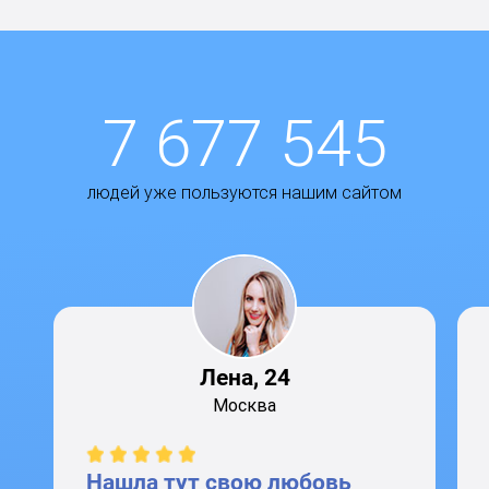
7 677 545
людей уже пользуются нашим сайтом
Лена, 24
Москва
Нашла тут свою любовь