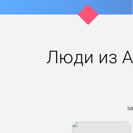
Люди из А
з