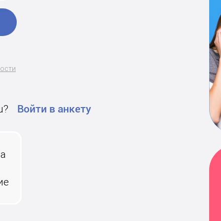
ности
u?
Войти в анкету
на
ие