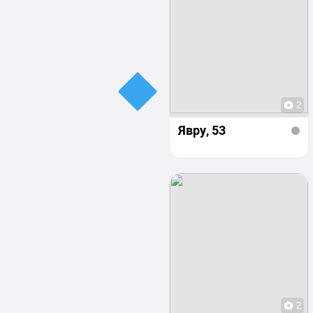
2
Явру
, 53
2