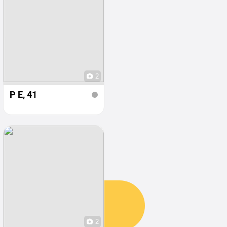
2
Р Е
, 41
2