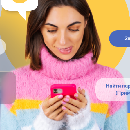
З
Найти па
(Прим