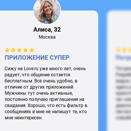
Алиса, 32
Москва
ПРИЛОЖЕНИЕ СУПЕР
Потр
Сижу на Love.ru уже много лет, очень
Потря
радует, что общение остается
Разраб
бесплатным. Всё очень удобно, в
видно,
отличие от других приложений.
здесь 
Мужчины тут очень активные,
красот
постоянно получаю приглашения на
чат ки
свидания. Хорошо, что есть фильтр в
девочк
сообщениях и мне не напишут те, кто
пестро
мне неинтересен.
спасиб