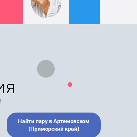
ия
!
Найти пару в Артемовском
(Приморский край)