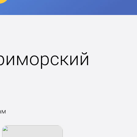
Приморский
ам