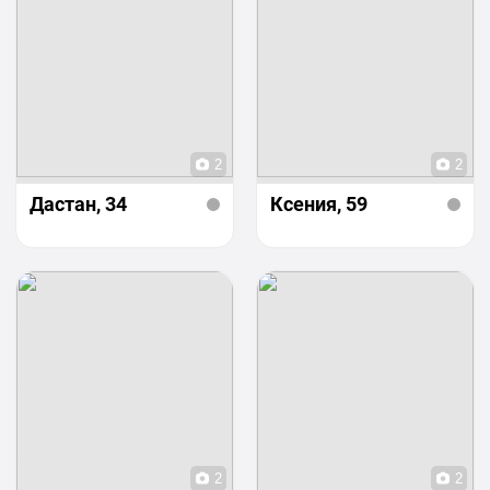
2
2
Дастан
, 34
Ксения
, 59
2
2