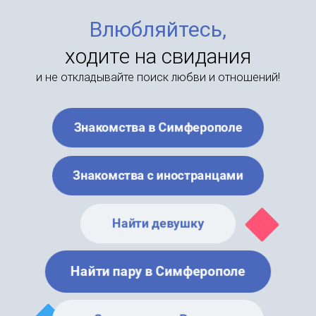
Влюбляйтесь,
ходите на свидания
и не откладывайте поиск любви и отношений!
Знакомства в Симферополе
Знакомства с иностранцами
Найти девушку
Найти пару в Симферополе