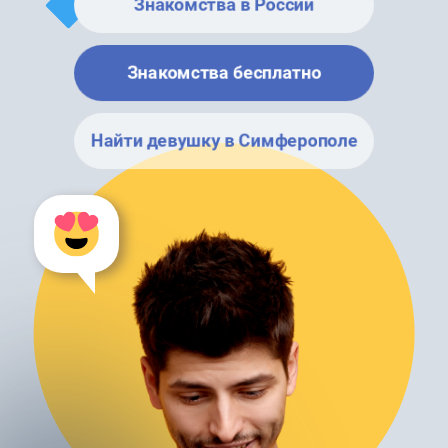
Знакомства в России
Знакомства бесплатно
Найти девушку в Симферополе