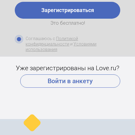
Зарегистрироваться
Это бесплатно!
Соглашаюсь с
Политикой
конфиденциальности
и
Условиями
использования
Уже зарегистрированы на Love.ru?
Войти в анкету