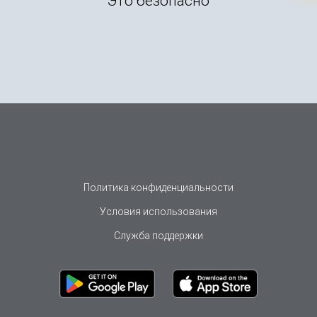
Это безопасно
Политика конфиденциальности
Условия использования
Служба поддержки