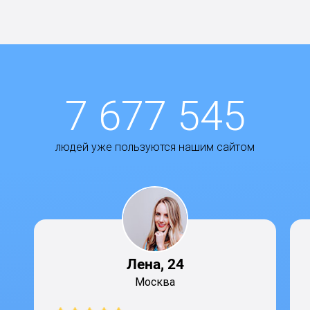
7 677 545
людей уже пользуются нашим сайтом
Лена, 24
Москва