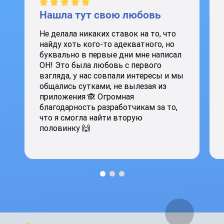
Нашла тут свою любовь
Не делала никаких ставок на то, что
найду хоть кого-то адекватного, но
буквально в первые дни мне написал
ОН! Это была любовь с первого
взгляда, у нас совпали интересы и мы
общались сутками, не вылезая из
приложения 🙈 Огромная
благодарность разработчикам за то,
что я смогла найти вторую
половинку 🙌