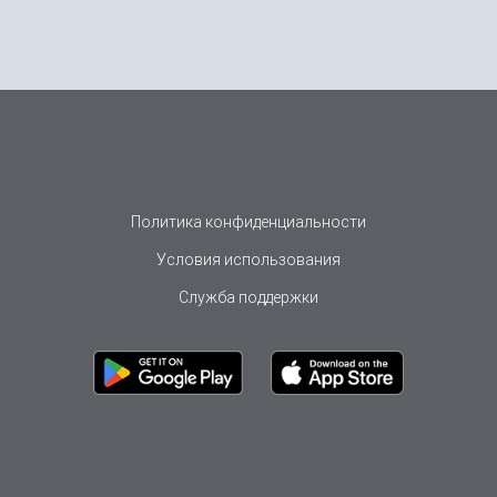
Политика конфиденциальности
Условия использования
Служба поддержки