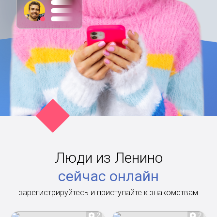
Люди из Ленино
сейчас онлайн
зарегистрируйтесь и приступайте к знакомствам
2
2