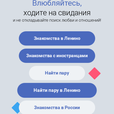
Влюбляйтесь,
ходите на свидания
и не откладывайте поиск любви и отношений!
Знакомства в Ленино
Знакомства с иностранцами
Найти пару
Найти пару в Ленино
Знакомства в России