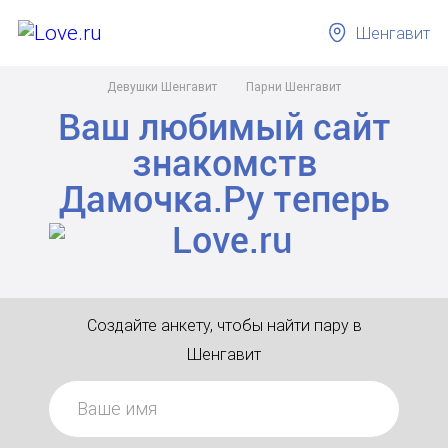
Шенгавит
Девушки Шенгавит
Парни Шенгавит
Ваш любимый сайт
знакомств
Дамочка.Ру
теперь
Создайте анкету, чтобы найти пару в
Шенгавит