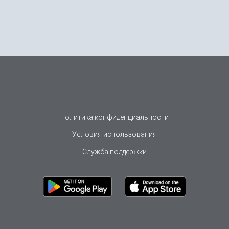
Политика конфиденциальности
Условия использования
Служба поддержки