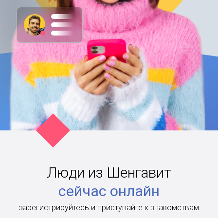
Люди из Шенгавит
сейчас онлайн
зарегистрируйтесь и приступайте к знакомствам