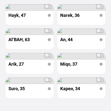
2
2
Hayk
, 47
Narek
, 36
2
2
АГВАН
, 63
An
, 44
2
2
Arik
, 27
Miqo
, 37
2
2
Suro
, 35
Карен
, 34