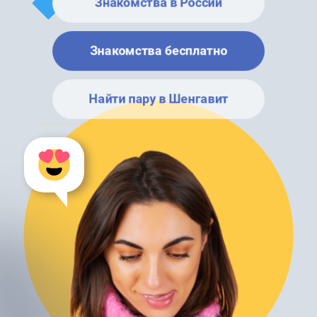
Знакомства в России
Знакомства бесплатно
Найти пару в Шенгавит