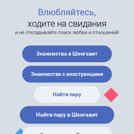
Влюбляйтесь,
ходите на свидания
и не откладывайте поиск любви и отношений!
Знакомства в Шенгавит
Знакомства с иностранцами
Найти пару
Найти пару в Шенгавит