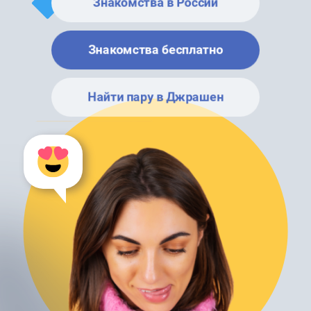
Знакомства в России
Знакомства бесплатно
Найти пару в Джрашен