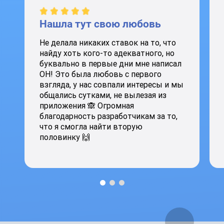
Нашла тут свою любовь
Не делала никаких ставок на то, что
найду хоть кого-то адекватного, но
буквально в первые дни мне написал
ОН! Это была любовь с первого
взгляда, у нас совпали интересы и мы
общались сутками, не вылезая из
приложения 🙈 Огромная
благодарность разработчикам за то,
что я смогла найти вторую
половинку 🙌