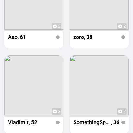
2
2
Аво
, 61
zoro
, 38
2
2
Vladimir
, 52
SomethingSpecial
, 36