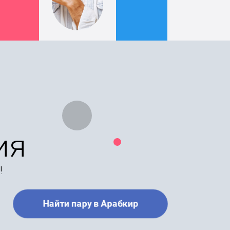
ия
!
Найти пару в Арабкир