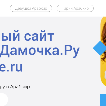
Девушки Арабкир
Парни Арабкир
ый сайт
Дамочка.Ру
ру в Арабкир