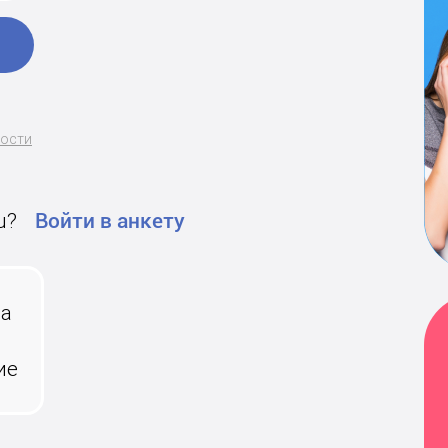
ности
u?
Войти в анкету
на
ие