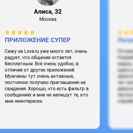
Алиса, 32
Москва
ПРИЛОЖЕНИЕ СУПЕР
Потр
Сижу на Love.ru уже много лет, очень
Потря
радует, что общение остается
Разраб
бесплатным. Всё очень удобно, в
видно,
отличие от других приложений.
здесь 
Мужчины тут очень активные,
красот
постоянно получаю приглашения на
чат ки
свидания. Хорошо, что есть фильтр в
девочк
сообщениях и мне не напишут те, кто
пестро
мне неинтересен.
спасиб