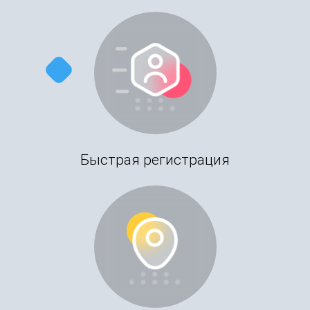
Быстрая регистрация