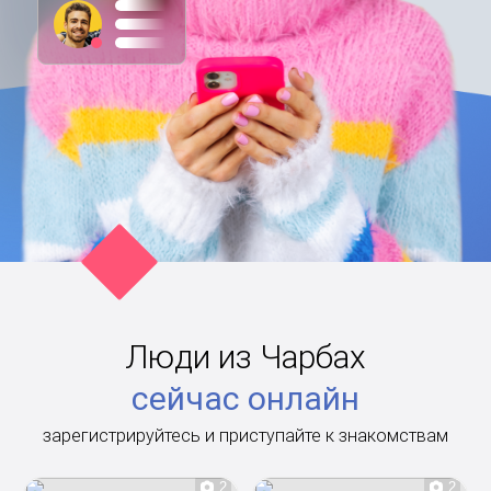
Люди из Чарбах
сейчас онлайн
зарегистрируйтесь и приступайте к знакомствам
2
2