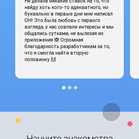
Не делала никаких ставок на то, что
найду хоть кого-то адекватного, но
буквально в первые дни мне написал
ОН! Это была любовь с первого
взгляда, у нас совпали интересы и мы
общались сутками, не вылезая из
приложения 🙈 Огромная
благодарность разработчикам за то,
что я смогла найти вторую
половинку 🙌
Начните знакомства