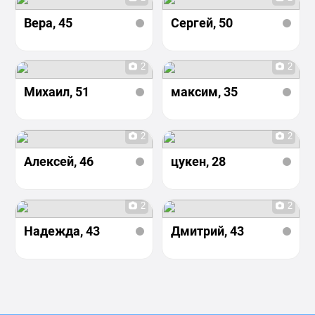
Вера
, 45
Сергей
, 50
2
2
Михаил
, 51
максим
, 35
2
2
Алексей
, 46
цукен
, 28
2
2
Надежда
, 43
Дмитрий
, 43