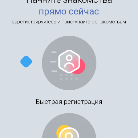
прямо сейчас
зарегистрируйтесь и приступайте к знакомствам
Быстрая регистрация