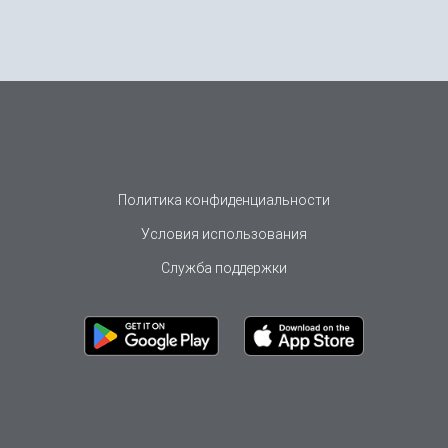
Политика конфиденциальности
Условия использования
Служба поддержки