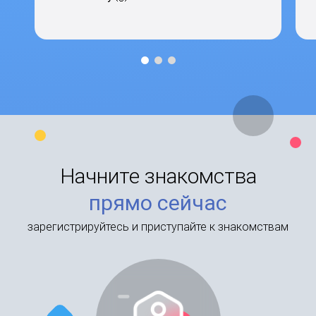
Начните знакомства
прямо сейчас
зарегистрируйтесь и приступайте к знакомствам