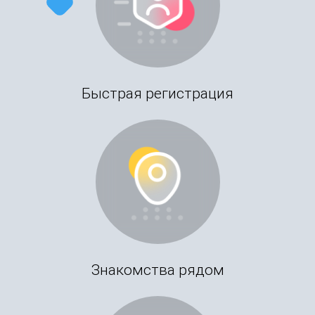
Быстрая регистрация
Знакомства рядом