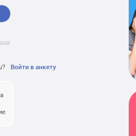
ности
u?
Войти в анкету
на
ие