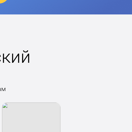
ский
ам