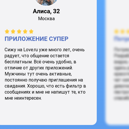
Алиса, 32
Москва
ПРИЛОЖЕНИЕ СУПЕР
Потр
Сижу на Love.ru уже много лет, очень
Потря
радует, что общение остается
Разраб
бесплатным. Всё очень удобно, в
видно,
отличие от других приложений.
здесь 
Мужчины тут очень активные,
красот
постоянно получаю приглашения на
чат ки
свидания. Хорошо, что есть фильтр в
девочк
сообщениях и мне не напишут те, кто
пестро
мне неинтересен.
спасиб