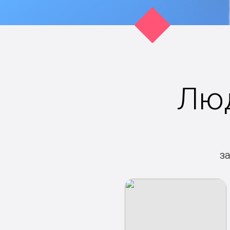
Люд
з