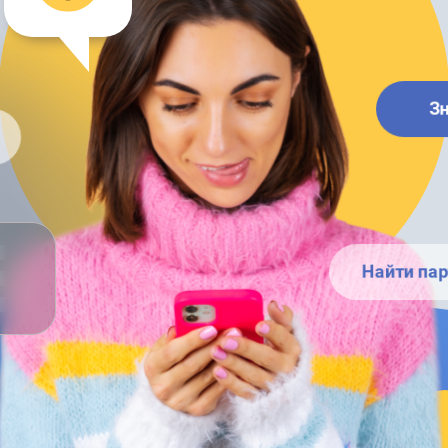
З
Найти пар