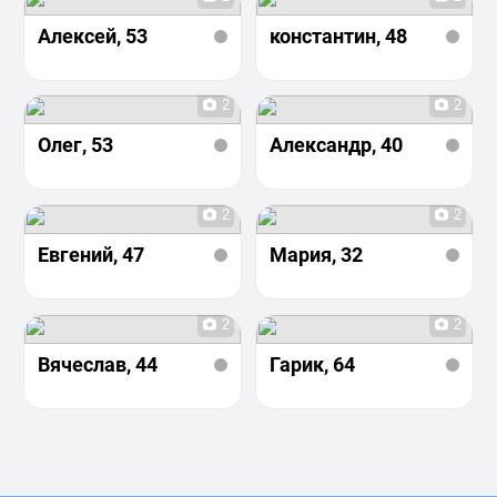
Алексей
, 53
константин
, 48
2
2
Олег
, 53
Александр
, 40
2
2
Евгений
, 47
Мария
, 32
2
2
Вячеслав
, 44
Гарик
, 64