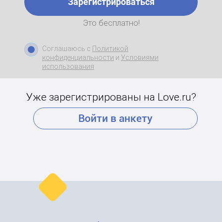
Зарегистрироваться
Это бесплатно!
Соглашаюсь с
Политикой
конфиденциальности
и
Условиями
использования
Уже зарегистрированы на Love.ru?
Войти в анкету