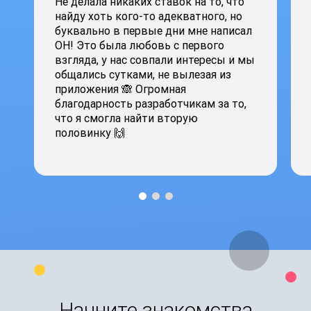
Не делала никаких ставок на то, что
найду хоть кого-то адекватного, но
буквально в первые дни мне написал
ОН! Это была любовь с первого
взгляда, у нас совпали интересы и мы
общались сутками, не вылезая из
приложения 🙈 Огромная
благодарность разработчикам за то,
что я смогла найти вторую
половинку 🙌
Начните знакомства