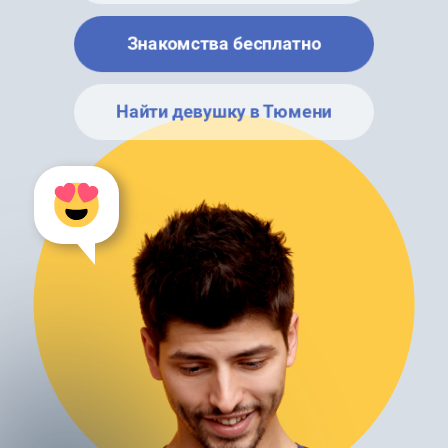
Знакомства бесплатно
Найти девушку в Тюмени