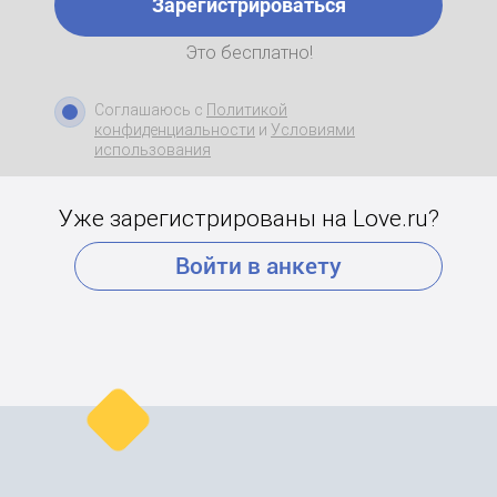
Зарегистрироваться
Это бесплатно!
Соглашаюсь с
Политикой
конфиденциальности
и
Условиями
использования
Уже зарегистрированы на Love.ru?
Войти в анкету