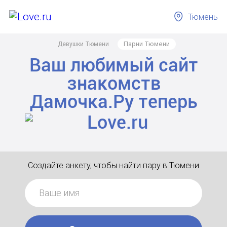
Тюмень
Парни Тюмени
Девушки Тюмени
Ваш любимый сайт
знакомств
Дамочка.Ру
теперь
Создайте анкету, чтобы найти пару в Тюмени