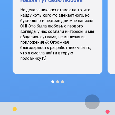
Нашла тут свою любовь
Не делала никаких ставок на то, что
найду хоть кого-то адекватного, но
буквально в первые дни мне написал
ОН! Это была любовь с первого
взгляда, у нас совпали интересы и мы
общались сутками, не вылезая из
приложения 🙈 Огромная
благодарность разработчикам за то,
что я смогла найти вторую
половинку 🙌