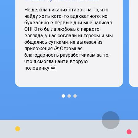
Не делала никаких ставок на то, что
найду хоть кого-то адекватного, но
буквально в первые дни мне написал
ОН! Это была любовь с первого
взгляда, у нас совпали интересы и мы
общались сутками, не вылезая из
приложения 🙈 Огромная
благодарность разработчикам за то,
что я смогла найти вторую
половинку 🙌