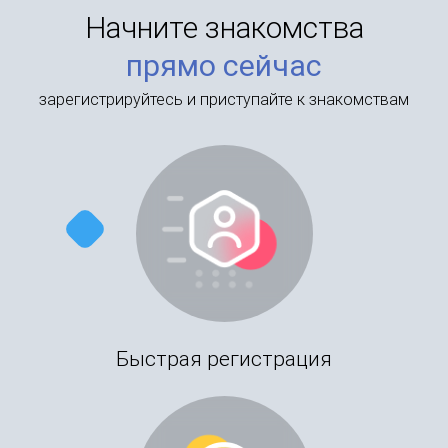
Начните знакомства
прямо сейчас
зарегистрируйтесь и приступайте к знакомствам
Быстрая регистрация