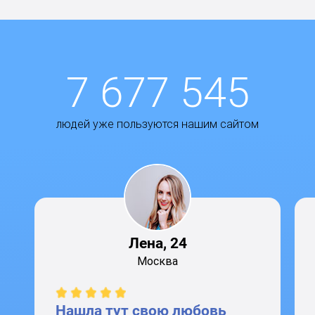
7 677 545
людей уже пользуются нашим сайтом
Лена, 24
Москва
Нашла тут свою любовь