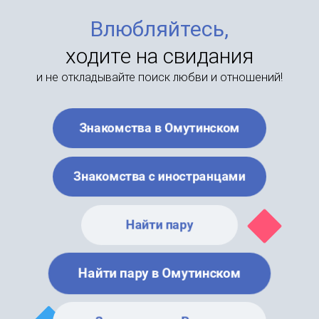
Влюбляйтесь,
ходите на свидания
и не откладывайте поиск любви и отношений!
Знакомства в Омутинском
Знакомства с иностранцами
Найти пару
Найти пару в Омутинском