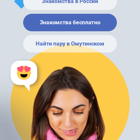
Знакомства в России
Знакомства бесплатно
Найти пару в Омутинском