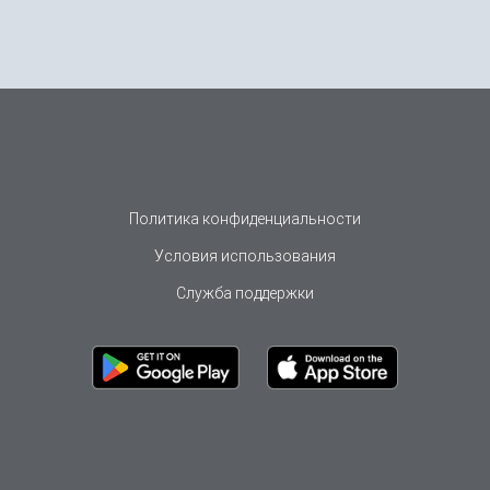
Политика конфиденциальности
Условия использования
Служба поддержки