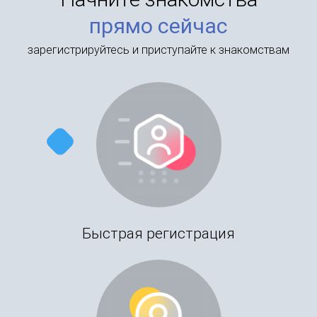
прямо сейчас
зарегистрируйтесь и приступайте к знакомствам
Быстрая регистрация