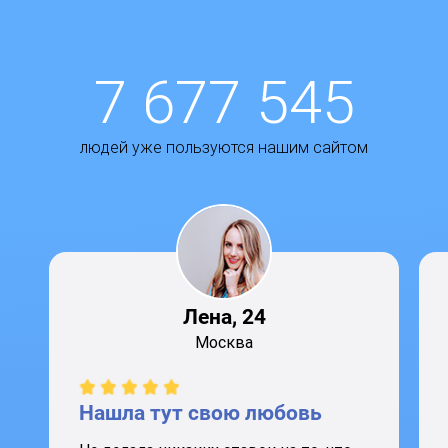
7 677 545
людей уже пользуются нашим сайтом
Лена, 24
Москва
Нашла тут свою любовь