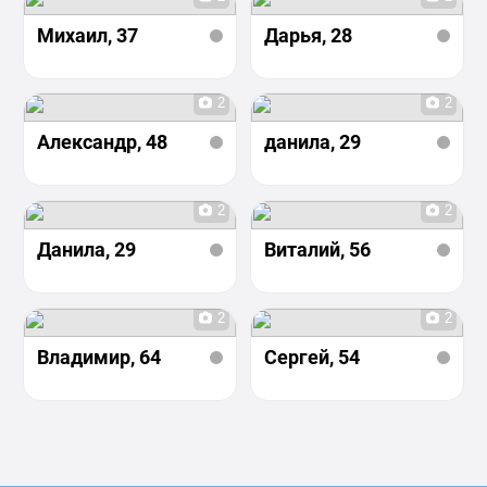
Михаил
, 37
Дарья
, 28
2
2
Александр
, 48
данила
, 29
2
2
Данила
, 29
Виталий
, 56
2
2
Владимир
, 64
Сергей
, 54