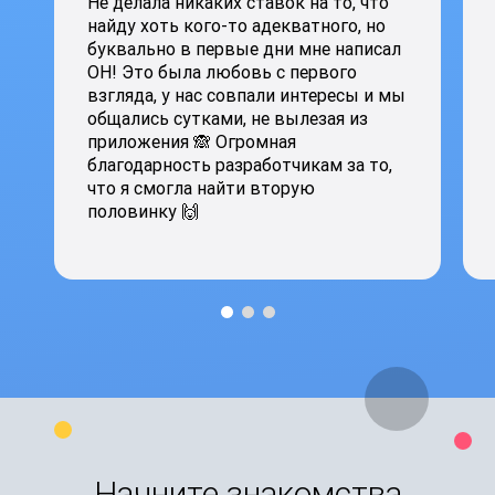
Не делала никаких ставок на то, что
найду хоть кого-то адекватного, но
буквально в первые дни мне написал
ОН! Это была любовь с первого
взгляда, у нас совпали интересы и мы
общались сутками, не вылезая из
приложения 🙈 Огромная
благодарность разработчикам за то,
что я смогла найти вторую
половинку 🙌
Начните знакомства