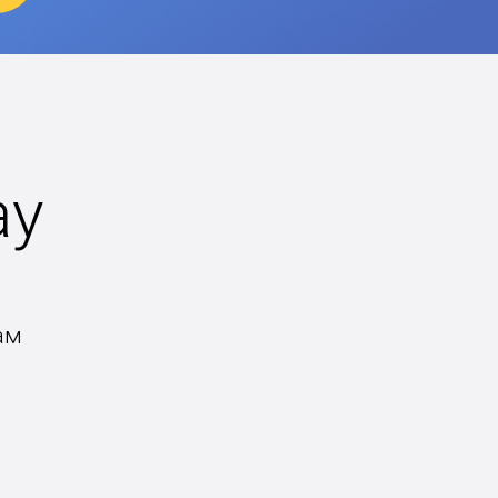
ау
ам