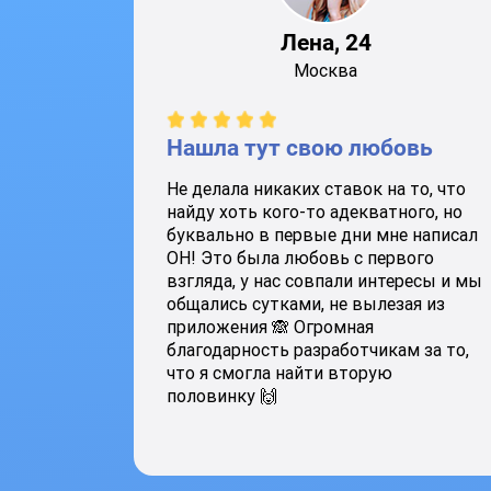
Лена, 24
Москва
Нашла тут свою любовь
Не делала никаких ставок на то, что
найду хоть кого-то адекватного, но
буквально в первые дни мне написал
ОН! Это была любовь с первого
взгляда, у нас совпали интересы и мы
общались сутками, не вылезая из
приложения 🙈 Огромная
благодарность разработчикам за то,
что я смогла найти вторую
половинку 🙌