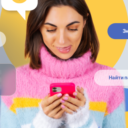
З
Найти п