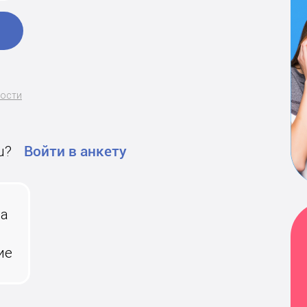
ности
u?
Войти в анкету
на
ие