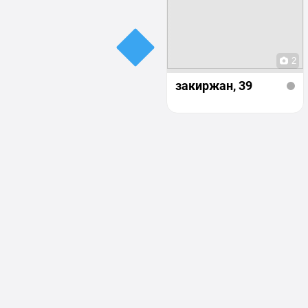
2
закиржан
, 39