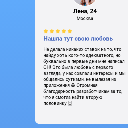
Лена, 24
Москва
Нашла тут свою любовь
Не делала никаких ставок на то, что
найду хоть кого-то адекватного, но
буквально в первые дни мне написал
ОН! Это была любовь с первого
взгляда, у нас совпали интересы и мы
общались сутками, не вылезая из
приложения 🙈 Огромная
благодарность разработчикам за то,
что я смогла найти вторую
половинку 🙌