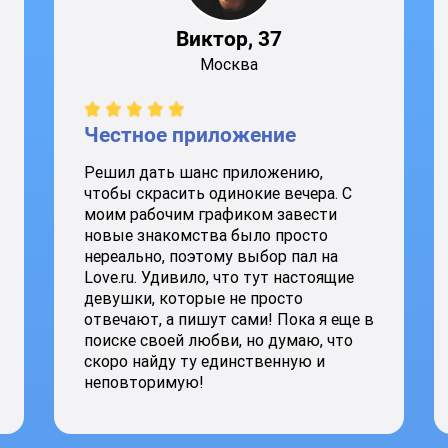
Виктор, 37
Москва
Честное приложение
Решил дать шанс приложению,
чтобы скрасить одинокие вечера. С
моим рабочим графиком завести
новые знакомства было просто
нереально, поэтому выбор пал на
Love.ru. Удивило, что тут настоящие
девушки, которые не просто
отвечают, а пишут сами! Пока я еще в
поиске своей любви, но думаю, что
скоро найду ту единственную и
неповторимую!