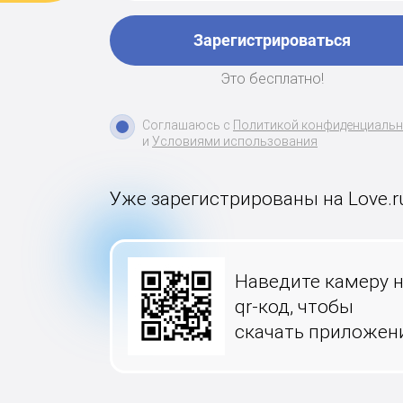
Зарегистрироваться
Это бесплатно!
Соглашаюсь с
Политикой конфиденциаль
и
Условиями использования
Уже зарегистрированы на Love.r
Наведите камеру 
qr-код, чтобы
скачать приложен