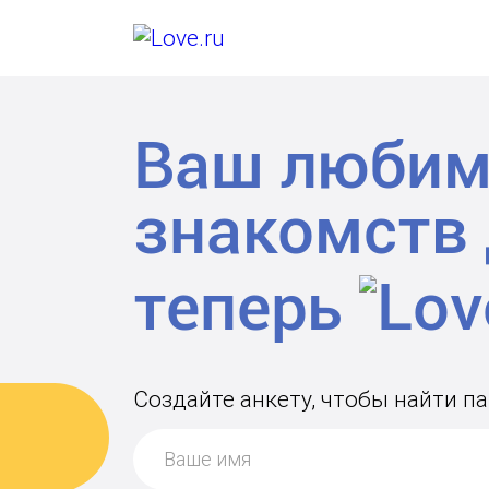
Ваш любим
знакомств
теперь
Создайте анкету, чтобы найти па