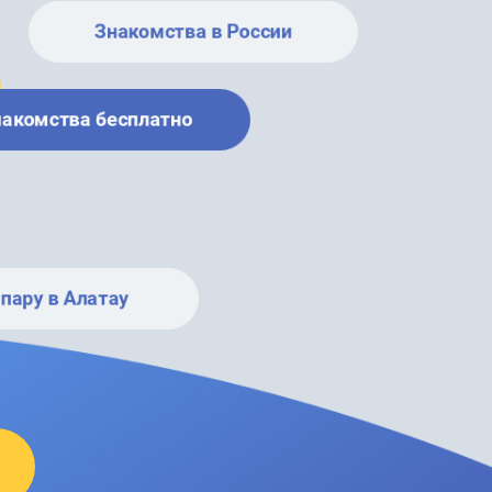
Знакомства в России
накомства бесплатно
пару в Алатау