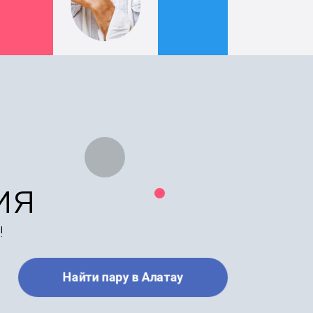
ия
!
Найти пару в Алатау