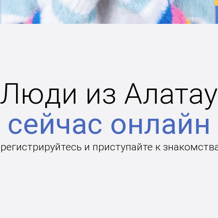
Люди из Алатау
сейчас онлайн
арегистрируйтесь и приступайте к знакомств