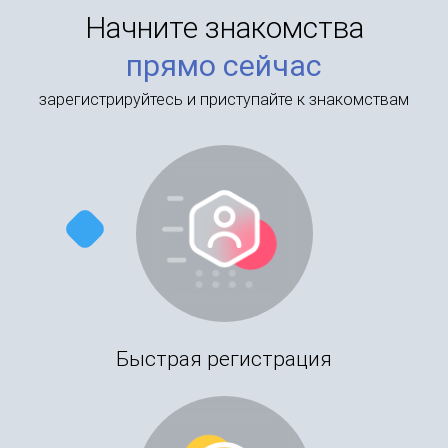
Начните знакомства
прямо сейчас
зарегистрируйтесь и приступайте к знакомствам
Быстрая регистрация