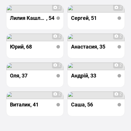
2
2
Лилия Кашлей
, 54
Сергей
, 51
2
2
Юрий
, 68
Анастасия
, 35
2
2
Оля
, 37
Андрій
, 33
2
2
Виталик
, 41
Саша
, 56