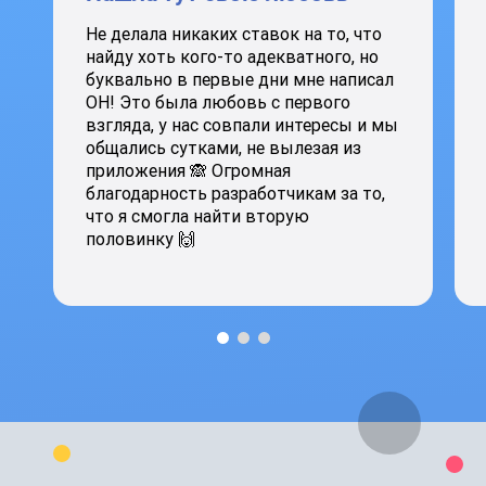
Не делала никаких ставок на то, что
найду хоть кого-то адекватного, но
буквально в первые дни мне написал
ОН! Это была любовь с первого
взгляда, у нас совпали интересы и мы
общались сутками, не вылезая из
приложения 🙈 Огромная
благодарность разработчикам за то,
что я смогла найти вторую
половинку 🙌