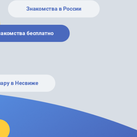
Знакомства в России
накомства бесплатно
пару в Несвиже