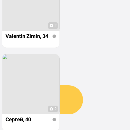
2
Valentin Zimin
, 34
2
Сергей
, 40