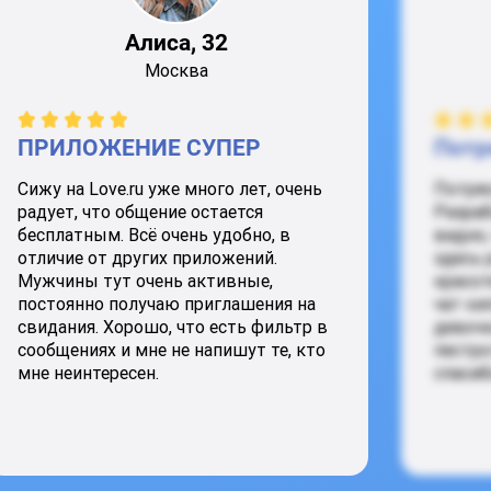
Алиса, 32
Москва
ПРИЛОЖЕНИЕ СУПЕР
Потр
Сижу на Love.ru уже много лет, очень
Потря
радует, что общение остается
Разраб
бесплатным. Всё очень удобно, в
видно,
отличие от других приложений.
здесь 
Мужчины тут очень активные,
красот
постоянно получаю приглашения на
чат ки
свидания. Хорошо, что есть фильтр в
девочк
сообщениях и мне не напишут те, кто
пестро
мне неинтересен.
спасиб