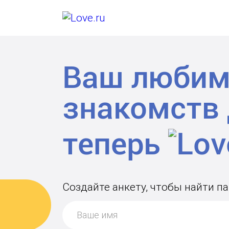
Ваш любим
знакомств
теперь
Создайте анкету, чтобы найти п