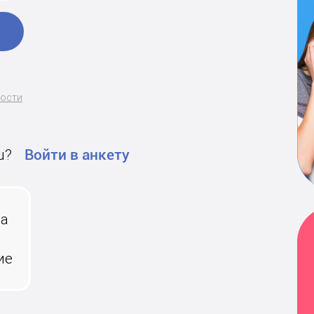
ности
u?
Войти в анкету
на
ие