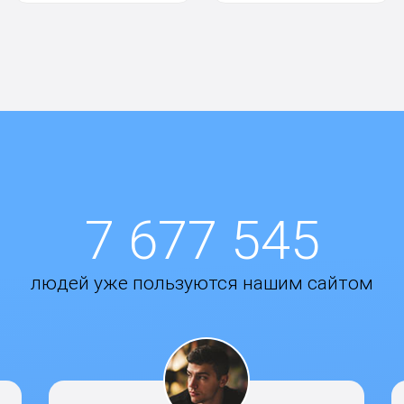
7 677 545
людей уже пользуются нашим сайтом