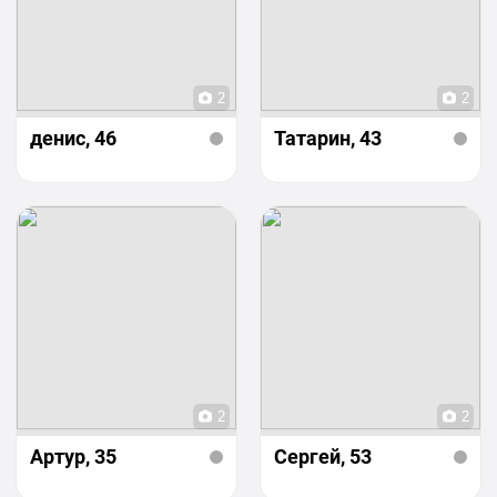
2
2
денис
, 46
Татарин
, 43
2
2
Артур
, 35
Сергей
, 53