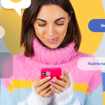
З
Найти п