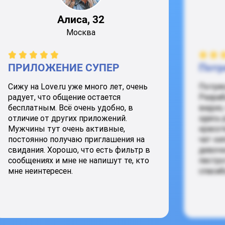
Алиса, 32
Москва
ПРИЛОЖЕНИЕ СУПЕР
Потр
Сижу на Love.ru уже много лет, очень
Потря
радует, что общение остается
Разраб
бесплатным. Всё очень удобно, в
видно,
отличие от других приложений.
здесь 
Мужчины тут очень активные,
красот
постоянно получаю приглашения на
чат ки
свидания. Хорошо, что есть фильтр в
девочк
сообщениях и мне не напишут те, кто
пестро
мне неинтересен.
спасиб