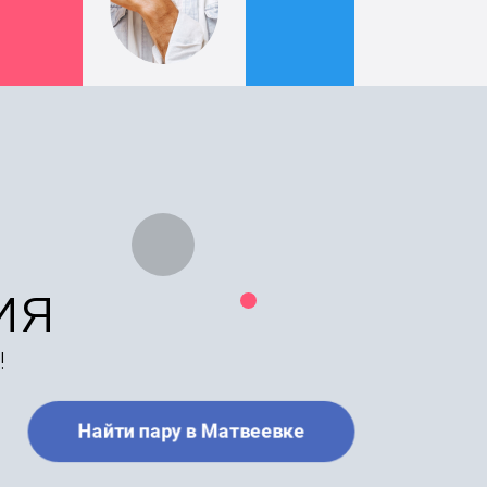
ия
!
Найти пару в Матвеевке