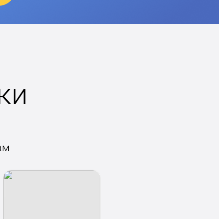
ки
ам