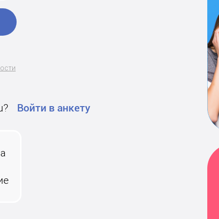
ности
u?
Войти в анкету
на
ие