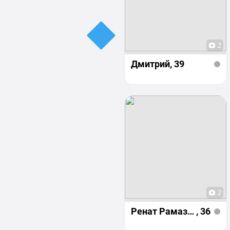
2
Дмитрий
, 39
2
Ренат Рамазанов
, 36