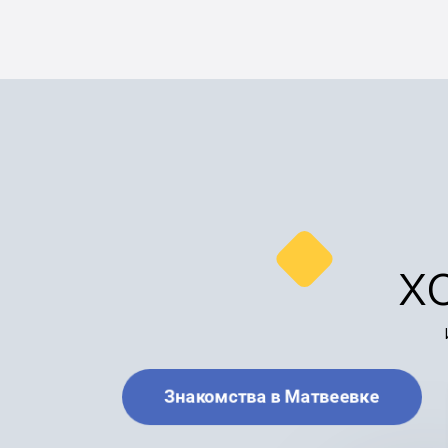
х
Знакомства в Матвеевке