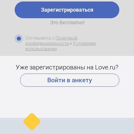
Зарегистрироваться
Это бесплатно!
Соглашаюсь с
Политикой
конфиденциальности
и
Условиями
использования
Уже зарегистрированы на Love.ru?
Войти в анкету