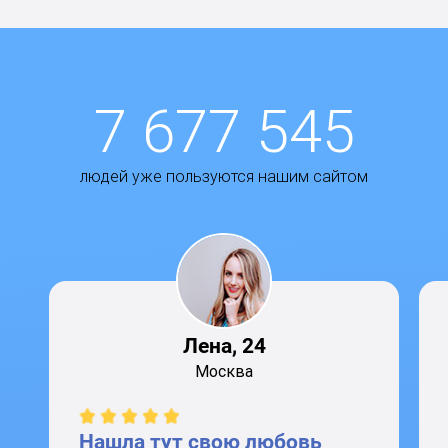
7 677 545
людей уже пользуются нашим сайтом
Лена, 24
Москва
Нашла тут свою любовь