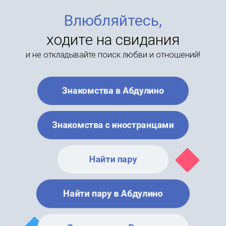
Влюбляйтесь,
ходите на свидания
и не откладывайте поиск любви и отношений!
Знакомства в Абдулино
Знакомства с иностранцами
Найти пару
Найти пару в Абдулино