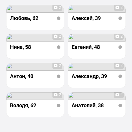
2
2
Любовь
, 62
Алексей
, 39
2
2
Нина
, 58
Евгений
, 48
2
2
Антон
, 40
Александр
, 39
2
2
Володя
, 62
Анатолий
, 38