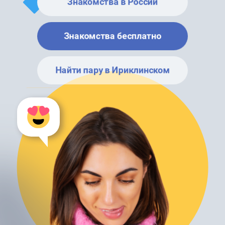
Знакомства в России
Знакомства бесплатно
Найти пару в Ириклинском