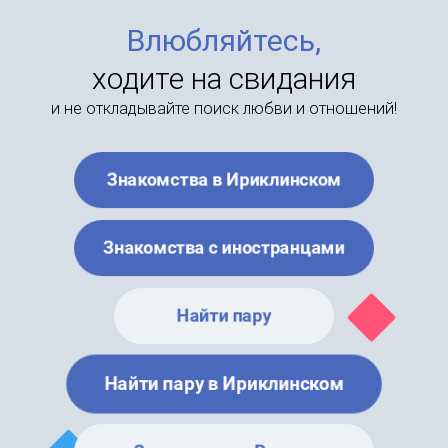
Влюбляйтесь,
ходите на свидания
и не откладывайте поиск любви и отношений!
Знакомства в Ириклинском
Знакомства с иностранцами
Найти пару
Найти пару в Ириклинском