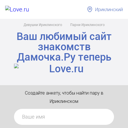
Ириклинский
Девушки Ириклинского
Парни Ириклинского
Ваш любимый сайт
знакомств
Дамочка.Ру
теперь
Создайте анкету, чтобы найти пару в
Ириклинском