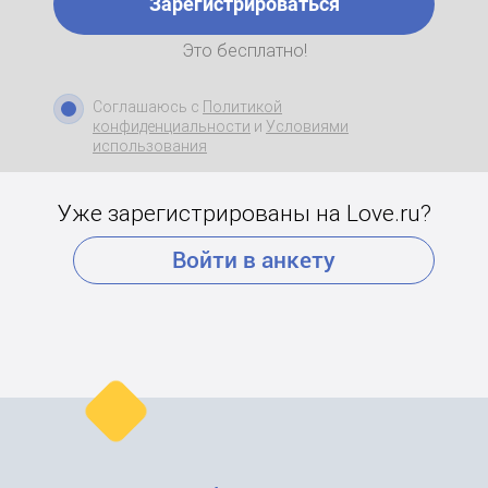
Зарегистрироваться
Это бесплатно!
Соглашаюсь с
Политикой
конфиденциальности
и
Условиями
использования
Уже зарегистрированы на Love.ru?
Войти в анкету