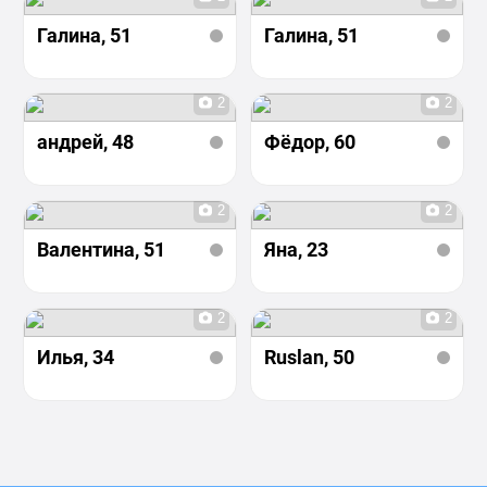
Галина
, 51
Галина
, 51
2
2
андрей
, 48
Фёдор
, 60
2
2
Валентина
, 51
Яна
, 23
2
2
Илья
, 34
Ruslan
, 50