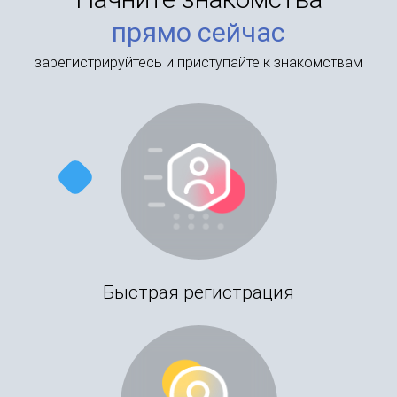
прямо сейчас
зарегистрируйтесь и приступайте к знакомствам
Быстрая регистрация