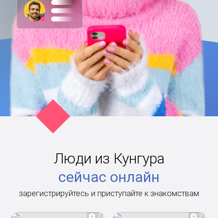
Люди из Кунгура
сейчас онлайн
зарегистрируйтесь и приступайте к знакомствам
2
2