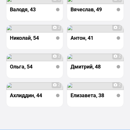
Валодя
, 43
Вячеслав
, 49
2
2
Николай
, 54
Антон
, 41
2
2
Ольга
, 54
Дмитрий
, 48
2
2
Ахлиддин
, 44
Елизавета
, 38