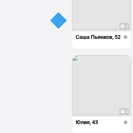
2
Саша Пьянков
, 52
2
Юлия
, 43