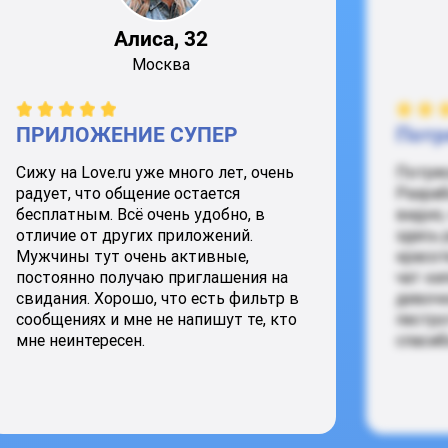
Алиса, 32
Москва
ПРИЛОЖЕНИЕ СУПЕР
Потр
Сижу на Love.ru уже много лет, очень
Потря
радует, что общение остается
Разраб
бесплатным. Всё очень удобно, в
видно,
отличие от других приложений.
здесь 
Мужчины тут очень активные,
красот
постоянно получаю приглашения на
чат ки
свидания. Хорошо, что есть фильтр в
девочк
сообщениях и мне не напишут те, кто
пестро
мне неинтересен.
спасиб