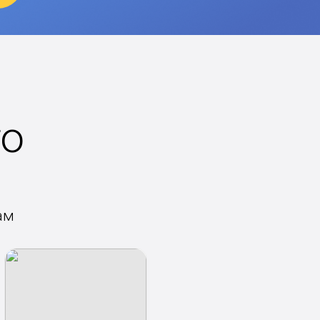
го
ам