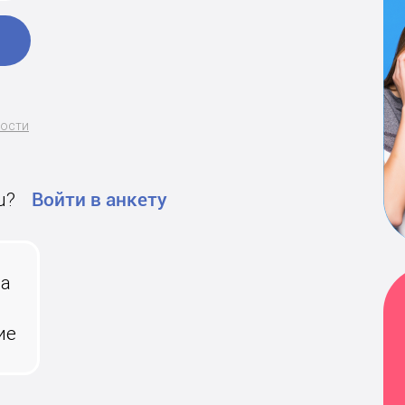
ности
u?
Войти в анкету
на
ие