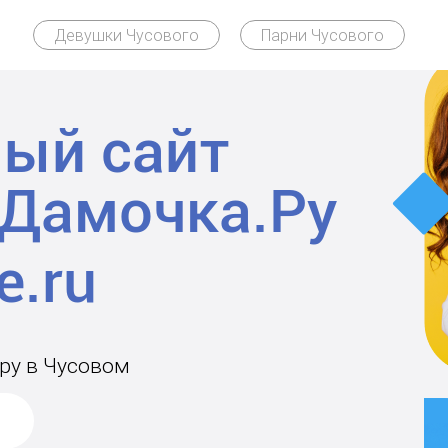
Девушки Чусового
Парни Чусового
ый сайт
Дамочка.Ру
ару в Чусовом