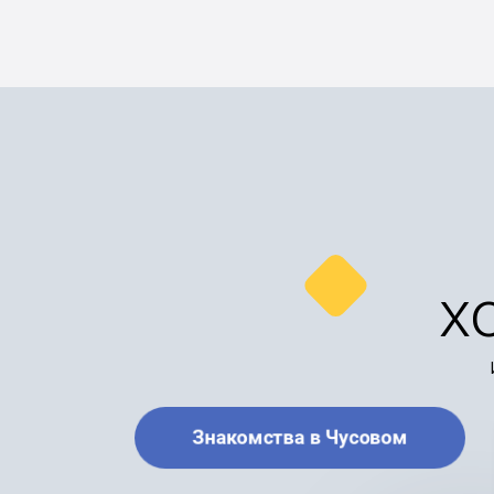
х
Знакомства в Чусовом