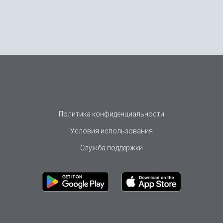
Политика конфиденциальности
Условия использования
Служба поддержки