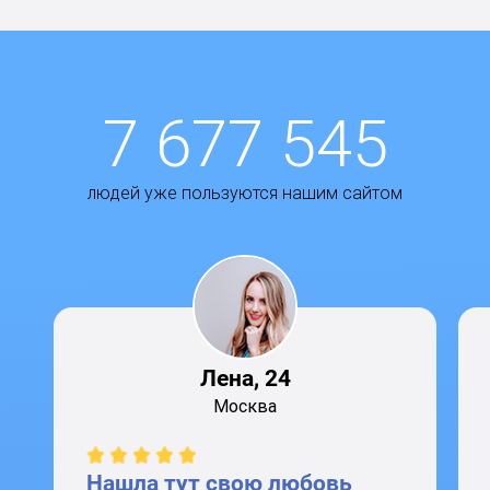
7 677 545
людей уже пользуются нашим сайтом
Лена, 24
Москва
Нашла тут свою любовь