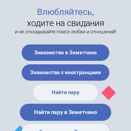
Влюбляйтесь,
ходите на свидания
и не откладывайте поиск любви и отношений!
Знакомства в Земетчино
Знакомства с иностранцами
Найти пару
Найти пару в Земетчино