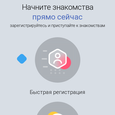
Начните знакомства
прямо сейчас
зарегистрируйтесь и приступайте к знакомствам
Быстрая регистрация