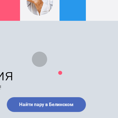
ия
!
Найти пару в Белинском