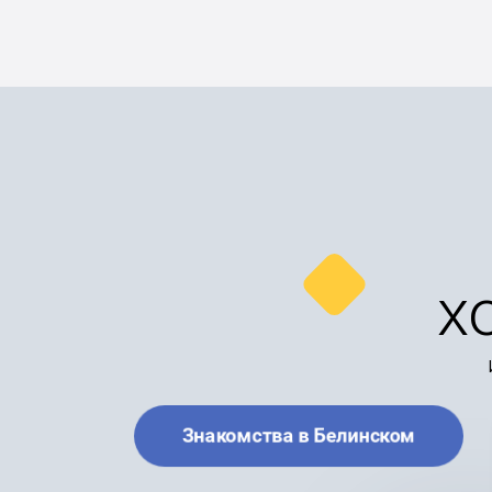
х
Знакомства в Белинском