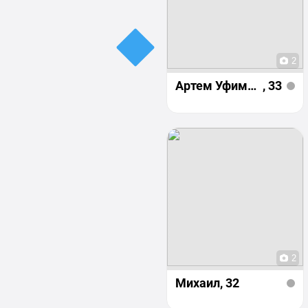
2
Артем Уфимцев
, 33
2
Михаил
, 32