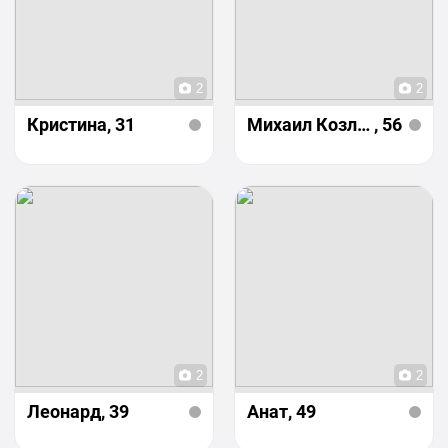
2
2
Кристина
, 31
Михаил Козлов
, 56
2
2
Леонард
, 39
Анат
, 49