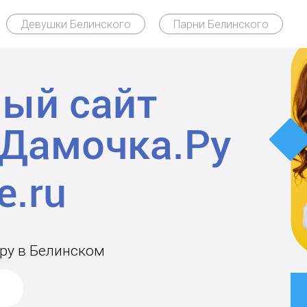
Девушки Белинского
Парни Белинского
ый сайт
Дамочка.Ру
ару в Белинском