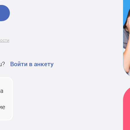
ности
u?
Войти в анкету
на
ие