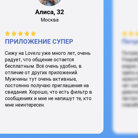
Алиса, 32
Москва
ПРИЛОЖЕНИЕ СУПЕР
Потр
Сижу на Love.ru уже много лет, очень
Потря
радует, что общение остается
Разраб
бесплатным. Всё очень удобно, в
видно,
отличие от других приложений.
здесь 
Мужчины тут очень активные,
красот
постоянно получаю приглашения на
чат ки
свидания. Хорошо, что есть фильтр в
девочк
сообщениях и мне не напишут те, кто
пестро
мне неинтересен.
спасиб