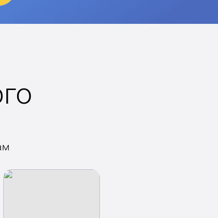
ого
ам