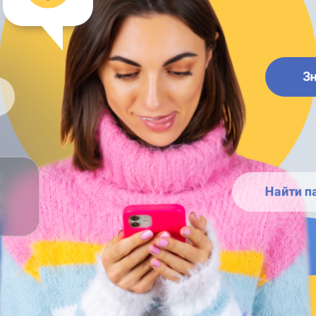
З
Найти п