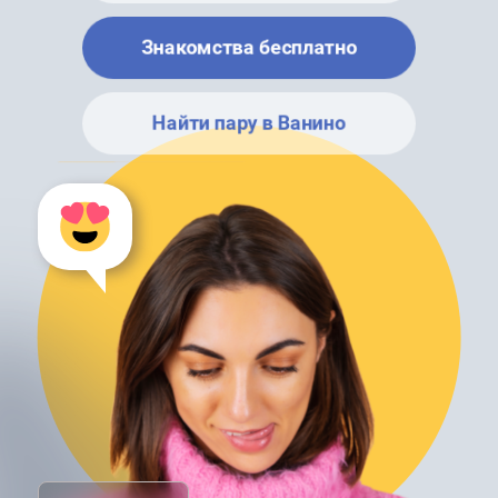
Знакомства бесплатно
Найти пару в Ванино