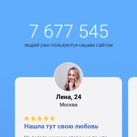
7 677 545
людей уже пользуются нашим сайтом
Лена, 24
Москва
Нашла тут свою любовь