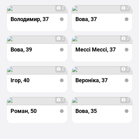
2
2
Володимир
, 37
Вова
, 37
2
2
Вова
, 39
Мессі Мессі
, 37
2
2
Ігор
, 40
Вероніка
, 37
2
2
Роман
, 50
Вова
, 35