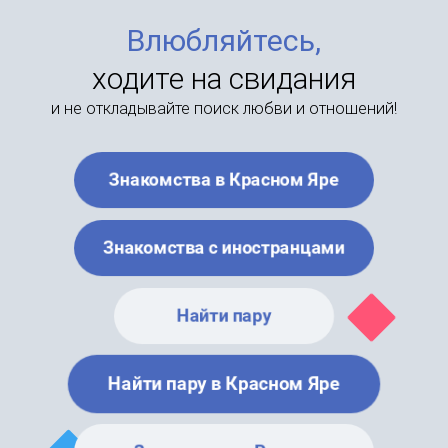
Влюбляйтесь,
ходите на свидания
и не откладывайте поиск любви и отношений!
Знакомства в Красном Яре
Знакомства с иностранцами
Найти пару
Найти пару в Красном Яре