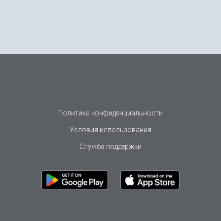
Политика конфиденциальности
Условия использования
Служба поддержки