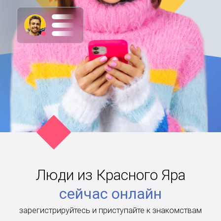
Люди из Красного Яра
сейчас онлайн
зарегистрируйтесь и приступайте к знакомствам