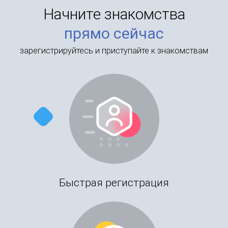
Начните знакомства
прямо сейчас
зарегистрируйтесь и приступайте к знакомствам
Быстрая регистрация