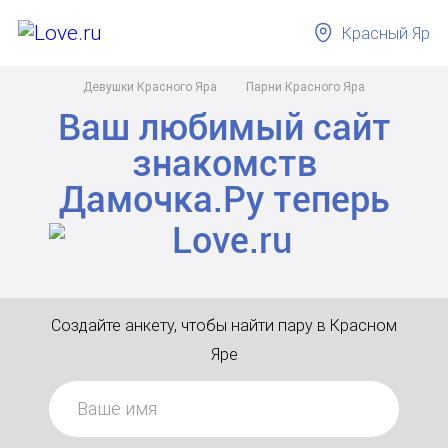
Красный Яр
Девушки Красного Яра
Парни Красного Яра
Ваш любимый сайт
знакомств
Дамочка.Ру
теперь
Создайте анкету, чтобы найти пару в Красном
Яре