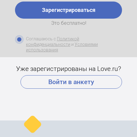
Зарегистрироваться
Это бесплатно!
Соглашаюсь с
Политикой
конфиденциальности
и
Условиями
использования
Уже зарегистрированы на Love.ru?
Войти в анкету