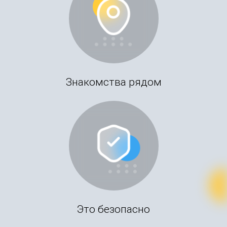
Знакомства рядом
Это безопасно