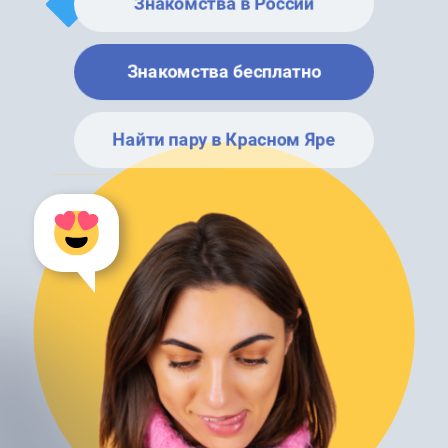
Знакомства в России
Знакомства бесплатно
Найти пару в Красном Яре