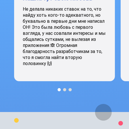
Не делала никаких ставок на то, что
найду хоть кого-то адекватного, но
буквально в первые дни мне написал
ОН! Это была любовь с первого
взгляда, у нас совпали интересы и мы
общались сутками, не вылезая из
приложения 🙈 Огромная
благодарность разработчикам за то,
что я смогла найти вторую
половинку 🙌