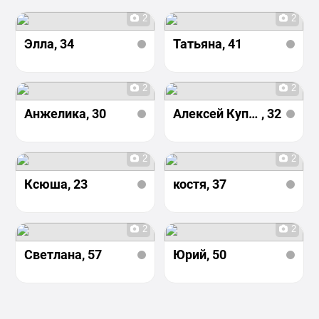
2
2
Элла
, 34
Татьяна
, 41
2
2
Анжелика
, 30
Алексей Куприн
, 32
2
2
Ксюша
, 23
костя
, 37
2
2
Светлана
, 57
Юрий
, 50