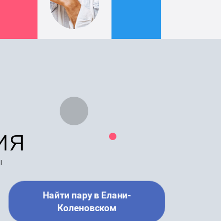
ия
!
Найти пару в Елани-
Коленовском