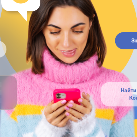
З
Найти 
Ко