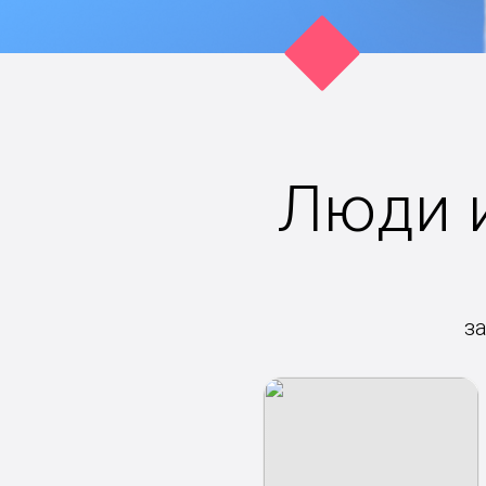
Люди и
з