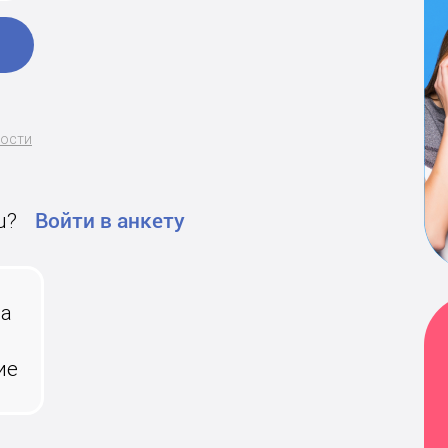
ности
u?
Войти в анкету
на
ие