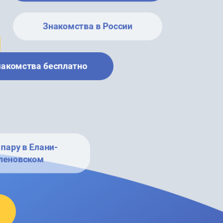
Знакомства в России
накомства бесплатно
пару в Елани-
леновском