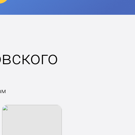
вского
ам