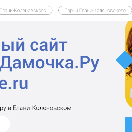
Елани-Коленовского
Парни Елани-Коленовского
ый сайт
Дамочка.Ру
ару в Елани-Коленовском