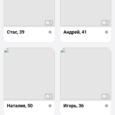
2
2
Стас
, 39
Андрей
, 41
2
2
Наталия
, 50
Игорь
, 36