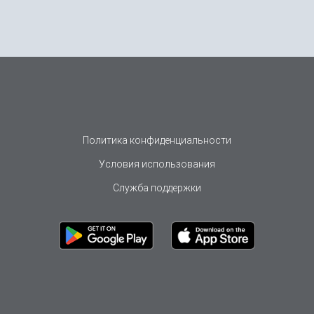
Политика конфиденциальности
Условия использования
Служба поддержки