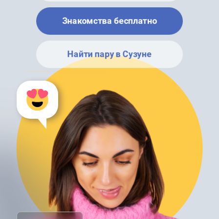
Знакомства бесплатно
Найти пару в Сузуне