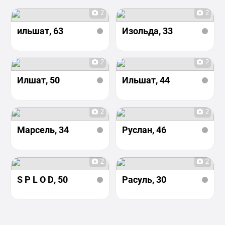
2
2
ильшат
, 63
Изольда
, 33
2
2
Илшат
, 50
Ильшат
, 44
2
2
Марсель
, 34
Руслан
, 46
2
2
S P L O D
, 50
Расуль
, 30