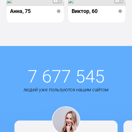
2
2
Анна
, 75
Виктор
, 60
7 677 545
людей уже пользуются нашим сайтом