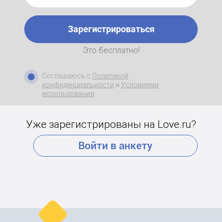
Зарегистрироваться
Это бесплатно!
Соглашаюсь с
Политикой
конфиденциальности
и
Условиями
использования
Уже зарегистрированы на Love.ru?
Войти в анкету