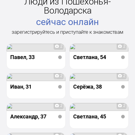
Люди из Пошехонья-
Володарска
сейчас онлайн
зарегистрируйтесь и приступайте к знакомствам
2
2
Павел
, 33
Светлана
, 54
2
2
Иван
, 31
Серёжа
, 38
2
2
Александр
, 37
Светлана
, 45