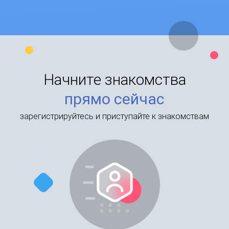
Начните знакомства
прямо сейчас
зарегистрируйтесь и приступайте к знакомствам