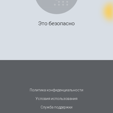
Это безопасно
Политика конфиденциальности
Условия использования
Служба поддержки